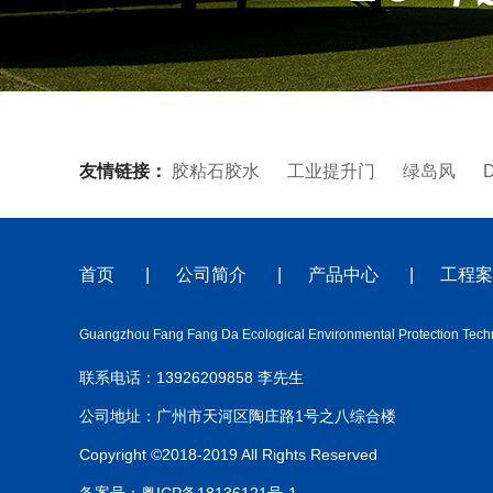
友情链接：
胶粘石胶水
工业提升门
绿岛风
首页
|
公司简介
|
产品中心
|
工程案
Guangzhou Fang Fang Da Ecological Environmental Protection Techn
联系电话：13926209858 李先生
公司地址：广州市天河区陶庄路1号之八综合楼
Copyright ©2018-2019 All Rights Reserved