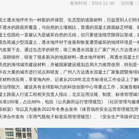
发布时间：2023-11-30 访问量：3
透水地坪作为一种新的环保型、生态型的道路材料，日益受到人们特别
不透水的路面所覆盖，与自然的土壤相比，普通的混凝土路面缺乏呼吸、
凝土也因此一直被认为是破坏自然的元凶，但只要使连续空隙得以形成，
荷减少型混凝土，透水地坪对于改善和恢复遭受破坏的地球环境是一种
的发展下去。通过生态学的研究，珠三角透水混凝土厂家广州八方达
透水
，深耕细作，研发了很多新兴的地面材料--透水地坪材料，再透水混凝土
质优的海绵城市建设材料，并被国家建设规划总局大力推荐使用，特别是
并在大量的城市进行试点和研发，广州八方达透水混凝土厂家集团暨海绵
市材料供应商，享誉海内外。记者从2018年北京市标准化工作会议上了解
市治理能力、建设具有全球影响力的科技创新中心等重点工作，实施首都
路面人行道工程相关负责人指出，北京运用法规、制度、标准管理城市。截
标准190项，占比88%，包括《公共厕所运行管理规范》《社区管理与
系框架》等以及为服务2022年冬奥会发布《体育场所安全运营管理规范
天津合作发布《车用气瓶电子标签应用管理规范》、《安全生产等级评定
。