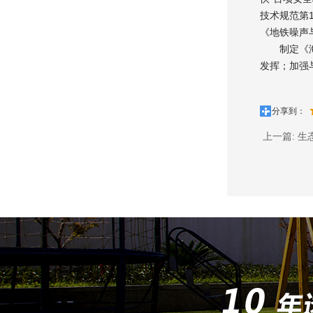
技术规范第
《地铁噪声
制定《海绵
发挥；加强
分享到：
上一篇:
生