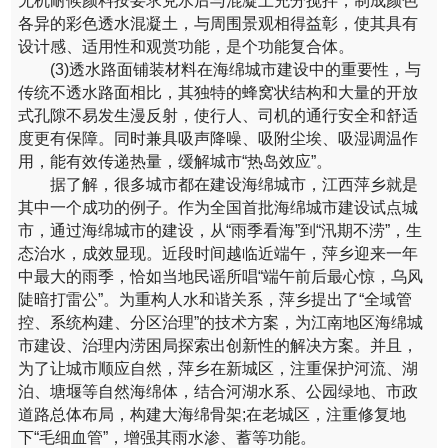
各异的彩色透水混凝土，与周围景观相得益彰，使其具有
设计感、适用性和观赏功能，是个功能复合体。
(3)透水路面铺装材料在海绵城市建设中的重要性，与
传统不透水路面相比，其独特的蜂窝状结构和大量的开放
式孔隙不易发生漫反射，使行人、司机的通行安全和舒适
度更有保障。同时兼具吸声降噪、吸附尘埃、吸湿调温作
用，能有效传递热量，缓解城市“热岛效应”。
据了解，很多城市都在建设海绵城市，江西萍乡就是
其中一个成功的例子。作为全国首批海绵城市建设试点城
市，通过海绵城市的建设，从“雨季看海”到“汛期不涝”，生
态治水，成效显现。近段时间越临近端午，萍乡迎来一年
中最大的雨季，恰如当地民谣所唱“端午前后最心惊，乌风
陡暗打雷公”。为重构人水和谐关系，萍乡提出了“全域管
控、系统构建、分区治理”的技术方案，为江南地区海绵城
市建设、治理内涝困局探索出创新性的解决方案。并且，
为了让城市顺应自然，萍乡在新城区，注重保护河流、湖
泊、塘堰等自然海绵体，结合河湖水系、公园绿地、市政
道路总体布局，构建大海绵骨架;在老城区，注重修复地
下“毛细血管”，增强其雨水渗、蓄等功能。