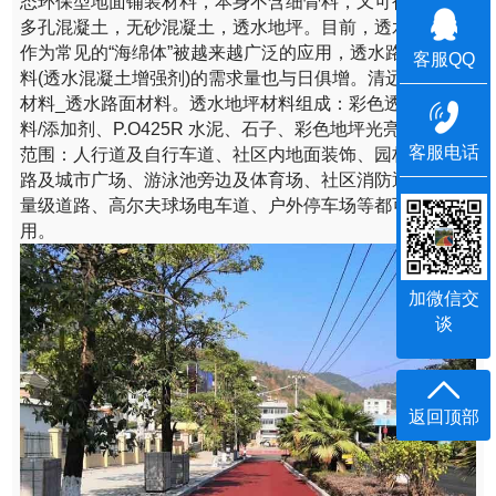
态环保型地面铺装材料，本身不含细骨料，又可被称为：
多孔混凝土，无砂混凝土，透水地坪。目前，透水混凝土
作为常见的“海绵体”被越来越广泛的应用，透水路面铺装材
客服QQ
料(透水混凝土增强剂)的需求量也与日俱增。清远透水路面
材料_透水路面材料。透水地坪材料组成：彩色透水固化
料/添加剂、P.O425R 水泥、石子、彩色地坪光亮剂。适用
客服电话
范围：人行道及自行车道、社区内地面装饰、园林景观道
路及城市广场、游泳池旁边及体育场、社区消防通道及轻
量级道路、高尔夫球场电车道、户外停车场等都可以使
用。
加微信交
谈
返回顶部